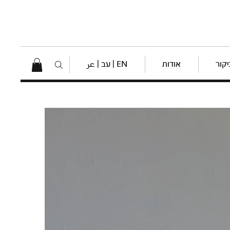
יקור
אודות
EN | עב | عر