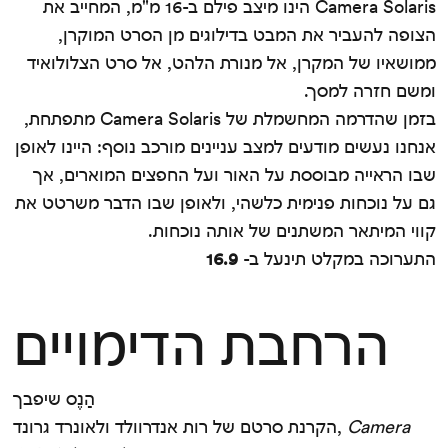
Camera Solaris הינו מיצב פילם ב-16 מ"מ, המחייב את
הצופה להעביר את המבט בדילוגים מן הסרט המוקרן,
ממושאיו של המקרן, אל מנורת הלהט, אל סרט הצלולואיד
ומשם חזרה למסך.
בזמן שהדרמה המחשמלת של Camera Solaris מתפתחת,
אנחנו נעשים מודעים למצב עניינים מורכב נוסף: היינו לאופן
שבו הראייה מבוססת על האור ועל החפצים המוארים, אך
גם על נוכחות פנימית כלשהי, ולאופן שבו הדבר משרטט את
קווי המיתאר המשתנים של אותה נוכחות.
התערוכה במקלט תינעל ב-
16.9
הרחבת הדימויים
הַנֶס שיפבך
Camera
הקרנת סרטם של רות אנדרוולד ולאונרד גרונד,