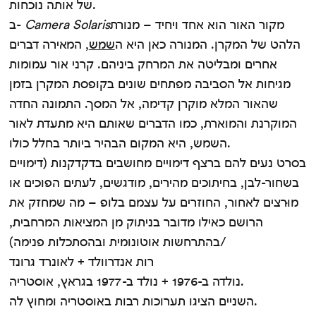
של אותה נוכחות.
מקור האור הוא אחד ויחיד – מנורת
Camera Solaris
ב-
הלהט של המקרן. המנורה כאן היא ה
שמש
, המאירה דברים
אחרים ומבליטה את המרחק ביניהם. קרני אור עמומות
מגיחות אל הסביבה מפתחים שונים בקופסת המקרן בזמן
שהאור המלא מוקרן קדימה, אל המסך. התמונה החדה
המוקרנת והמוארת, כמו הדברים שאותם היא מתעדת לאור
השמש, היא המקום הבהיר ביותר בחלל כולו.
בסרט נעים להם ברצף דימויים מחושבים בדקדקנות (דימויים
בשחור-לבן, בחיתוכים מהירים, מודגשים, לעתים הפוכים או
מוּרצים לאחור, החוזרים על עצמם בלופ – מה שמחזק את
הרושם כאילו מדובר בניתוק מן המציאות המרחבית,
בהתרחשות אוטונומית ובהסתכלות פנימה)/
רות אנדרוולד + לאונרד גרונד
נולדה ב-1976 + נולד ב-1977 בגראץ, אוסטריה.
השניים הציגו תערוכות רבות באוסטריה ומחוץ לה.