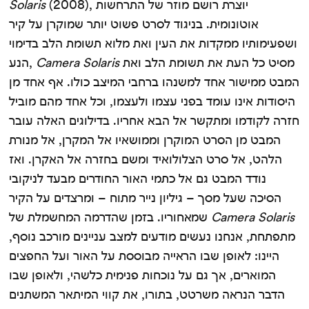
(2008), יוצרת רושם מוזר של התרחשות
Solaris
אוטונומית. בניגוד לסרט פשוט יותר שמוקרן על קיר
ושפעימותיו ממקדות את העין ואת מלוא תשומת הלב בדימוי
מסיט כל העת את תשומת הלב ואת
Camera Solaris
הנע,
המבט ממישור אחד למשנהו ברחבי המיצב כולו. אף אחד מן
היסודות אינו עומד בפני עצמו ולעצמו, וכל אחד מהם מוביל
חזרה לקודמו ומתקשר אל הבא אחריו. בדילוגים האלה עובר
המבט מן הסרט המוקרן וממושאיו אל המקרן, אל מנורת
הלהט, אל סרט הצלולואיד ומשם בחזרה אל האקרן. ואז
נודד המבט גם אל כתמי האור החודרים מבעד לניקובי
הסיכה שעל מסך – גיליון נייר מתוח – ומרצדים על הקיר
Camera Solaris
שמאחוריו. בזמן שהדרמה המחשמלת של
מתפתחת, אנחנו נעשים מודעים למצב עניינים מורכב נוסף,
היינו: לאופן שבו הראייה מבוססת על האור ועל החפצים
המוארים, אך גם על נוכחות פנימית כלשהי, ולאופן שבו
הדבר הנראה משרטט, בתורו, את קווי המיתאר המשתנים