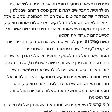
פליטים נמצאת בסמוך לחופי תל אביב
–
יפו
.
גולשי הרשת
האלחוטית מתבקשים לתרום חלק מפס הרוחב שבטלפון
הסלולרי שלהם לפליטים שעל הסירה הסמוכה
.
פליטים אלה
זקוקים לאינטרנט על מנת לתקשר או לשלוח אותות מצוקה
,
לעדכן על מקום הימצאותם ולהוריד מידע מהרשת אשר יוכל
לסייע להם לשרוד את המסע
.
השם
סֵבּיל
21
ניתן
לפרויקט
בהשראת
המזרקות הציבוריות
שנקראו
"
סֵבּיל
"
ושהיו פרוסות ברחבי האימפריה
העות
'
מאנית על מנת לספק לנוסעים ולהולכי הדרך מי שתייה
בחינם
.
דבר זה ניתן להשוות לגישה לאינטרנט
,
שכבר הפכה
לזכות אדם בסיסית אשר יכולה להשפיע בסיטואציות של
חיים ומוות
.
כשהאמנית מבקשת ממבקרי הגלריה לוותר על
מהירות האינטרנט שלהם כדי לעזור לזר במצוקה
,
היא
מעמתת את המשתמש
/
ת עם שאלות מוסריות ופוליטיות
.
על
האמנית
רוני
קרפיול
היא אמנית שבוחנת את השפעתן של טכנולוגיות
חדשות על נושאים חברתיים
–
פוליטיים
.