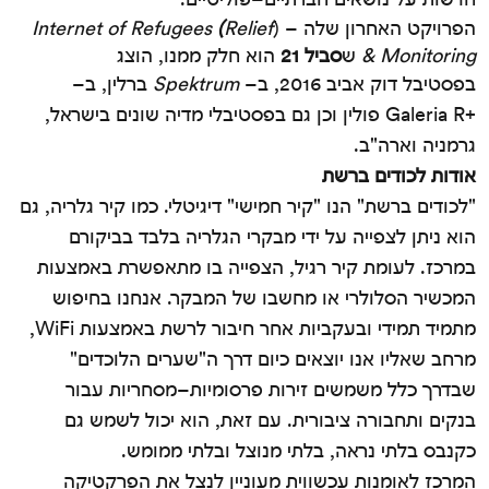
הפרויקט
האחרון
שלה
– (
Relief
(
Internet of Refugees
& Monitoring
ש
סביל
21
הוא
חלק
ממנו
,
הוצג
בפסטיבל דוק אביב
2016,
ב
–
Spektrum
ברלין
,
ב
–
+Galeria R
פולין וכן גם בפסטיבלי מדיה שונים בישראל
,
גרמניה וארה
"
ב
.
אודות
לכודים
ברשת
"
לכודים ברשת
"
הנו
"
קיר חמישי
"
דיגיטלי
.
כמו קיר גלריה
,
גם
הוא ניתן לצפייה על ידי מבקרי הגלריה בלבד בביקורם
במרכז
.
לעומת קיר רגיל
,
הצפייה בו מתאפשרת באמצעות
המכשיר הסלולרי או מחשבו של המבקר
.
אנחנו בחיפוש
מתמיד תמידי ובעקביות אחר חיבור לרשת באמצעות
WiFi,
מרחב שאליו אנו יוצאים כיום דרך ה
"
שערים הלוכדים
"
שבדרך כלל משמשים זירות פרסומיות
–
מסחריות עבור
בנקים ותחבורה ציבורית
.
עם זאת
,
הוא יכול לשמש גם
כקנבס בלתי נראה
,
בלתי מנוצל ובלתי ממומש
.
המרכז לאומנות עכשווית מעוניין לנצל את הפרקטיקה