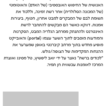
האנושית של החיפוש האובססיבי
(
של האדם
)
והאוטומטי
(
של המכונה הסלולרית
)
אחר רשת זמינה
,
וללכוד את
תשומת לבם של המבקרים למבט אחרון
,
חטוף
,
ביצירות
אמנות
.
דווקא כאשר הם מבקשים להתחבר לרשת
האינטרנט ולהתנתק ממרחב הגלריה המבט
,
הסקרנות
והמודעות מוסבים לתוך השער עצמו
(portal)
והאובייקט
מופיע מחדש בתוך מרחב קיברנטי באופן שמערער את
ההנחות המקדימות של הצופה
/
גולש
.
"
לכודים ברשת
"
נאצר על ידי יואב ליפשיץ
,
טל מסינג ואוצרת
המרכז לאומנות עכשווית חן תמיר
.