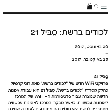
לכודים ברשת: סֵבּיל 21
30 באוגוסט, 2017
–
23 באוקטובר, 2017
סֵבּיל
21
פרויקט
WiFi
חדש של
"
לכודים ברשת
" מאת
רוני קרפיול
כחלק מסדרת
"
לכודים ברשת
",
סֵבּיל
21
היא עבודת אמנות
חדשה שנוצרה עבור פלטפורמת ה
– WiFi
של המרכז
לאומנות עכשווית
.
כאשר מבקרי המרכז לאומנות עכשווית
מתחברים לרשת האלחוטית הם מתוודעים לעובדה שסירת