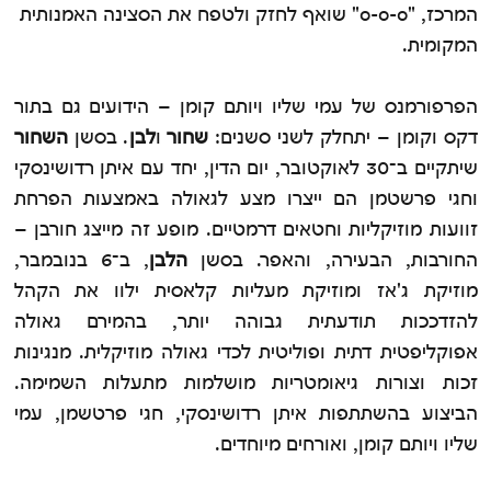
המרכז, "o-o-o" שואף לחזק ולטפח את הסצינה האמנותית
המקומית.
הפרפורמנס של עמי שליו ויותם קומן – הידועים גם בתור
דקס וקומן – יתחלק לשני סשנים:
שחור
ו
לבן
. בסשן
השחור
שיתקיים ב־30 לאוקטובר, יום הדין, יחד עם איתן רדושינסקי
וחגי פרשטמן הם ייצרו מצע לגאולה באמצעות הפרחת
זוועות מוזיקליות וחטאים דרמטיים. מופע זה מייצג חורבן –
החורבות, הבעירה, והאפר. בסשן
הלבן
, ב־6 בנובמבר,
מוזיקת ג'אז ומוזיקת מעליות קלאסית ילוו את הקהל
להזדככות תודעתית גבוהה יותר, בהמירם גאולה
אפוקליפטית דתית ופוליטית לכדי גאולה מוזיקלית. מנגינות
זכות וצורות גיאומטריות מושלמות מתעלות השמימה.
הביצוע בהשתתפות איתן רדושינסקי, חגי פרטשמן, עמי
שליו ויותם קומן, ואורחים מיוחדים.