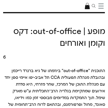
מופע | out-of-office: דקס
וקומן ואורחים
6
התוכנית "out-of-office" ביוזמתו של גיא ברנרד רייכמן
ובהובלת מנהלת תפעולית CCA תל אביב-יפו איימי ספן יחד
עם מנהלת התוכן של המרכז, שחר מזרחי, היא סדרת
אירועים שמתקיימת בגלריה הרב־התכליתית ע"ש מארק
שימל. תוך התמקדות במדיומים מבוססי זמן כמו וידיאו,
סאונד, מחול ופרפורמנס, ובהתאם לרוח הרב־תחומית של