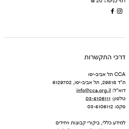
דמי כניסה: 20 ₪
דרכי התקשרות
CCA תל אביב-יפו
ת"ד 29818, תל אביב-יפו, 6129702
דוא"ל:
info@cca.org.il
טלפון:
03-5106111
פקס: 03-5106112
למידע כללי, ביקורי קבוצות ויחידים