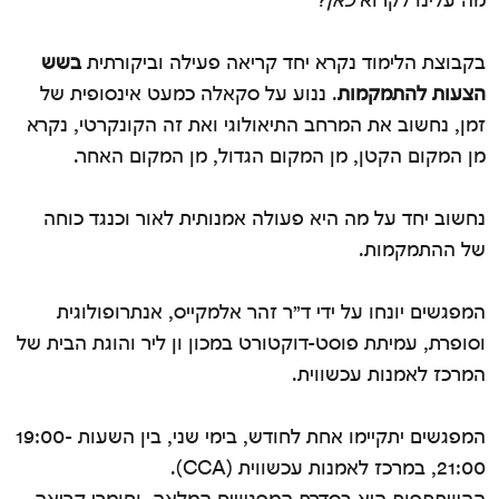
בקבוצת הלימוד נקרא יחד קריאה פעילה וביקורתית
בשש
הצעות להתמקמות
. ננוע על סקאלה כמעט אינסופית של
זמן, נחשוב את המרחב התיאולוגי ואת זה הקונקרטי, נקרא
מן המקום הקטן, מן המקום הגדול, מן המקום האחר.
נחשוב יחד על מה היא פעולה אמנותית לאור וכנגד כוחה
של ההתמקמות.
המפגשים יונחו על ידי ד״ר זהר אלמקייס, אנתרופולוגית
וסופרת, עמיתת פוסט-דוקטורט במכון ון ליר והוגת הבית של
המרכז לאמנות עכשווית.
המפגשים יתקיימו אחת לחודש, בימי שני, בין השעות 19:00-
21:00, במרכז לאמנות עכשווית (CCA).
ההשתתפות היא בסדרת המפגשים המלאה, וחומרי קריאה