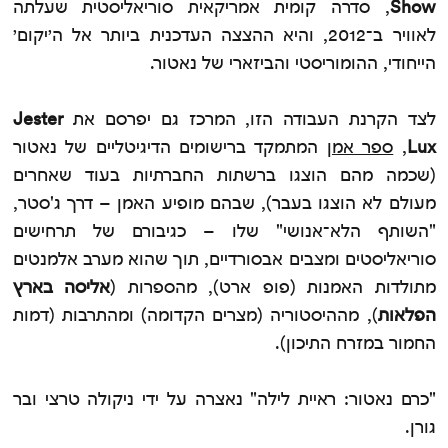
Show
, סדרה קומית אמריקאית סוריאליסטית שעלתה
לאוויר ב־2012, והיא ההצצה העדכנית ביותר אל ה׳יקום׳
הייחודי, ההומוריסטי והביזארי של נאטור.
לצד הקרנת העבודה הזו, המרכז גם יפרסם את
Jester
Lux
,
ספר אמן
המתמקד ברישומים הדיגיטליים של נאטור
(שכמה מהם הוצגו ברשתות החברתיות בעוד שאחרים
מעולם לא הוצגו בעבר), שבהם מופיע האמן – דרך ג'סטר,
"השותף הלא־אנושי" שלו – כגיבורם של תרחישים
סוריאליסטים ומצבים אבסורדיים, תוך שהוא מערב אלמנטים
מתולדות האמנות (פופ ארט), מהספרות (
אליסה בארץ
הפלאות
), מההיסטוריה (מצרים הקדומה) ומהתרבות (דמות
החמור במזרח התיכון).
"כרם נאטור: ראיית לילה" נאצרה על ידי ניקולה טרצי ובר
גורן.