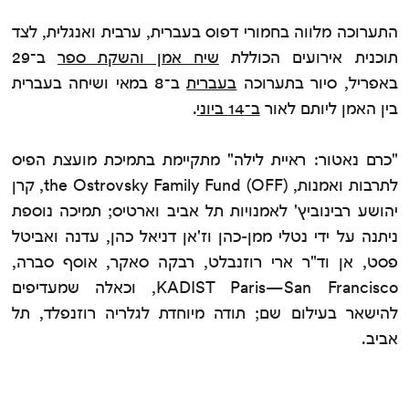
התערוכה מלווה בחמורי דפוס בעברית, ערבית ואנגלית, לצד
תוכנית אירועים הכוללת
שיח אמן והשקת ספר
ב־29
באפריל, סיור בתערוכה
בעברית
ב־8 במאי ושיחה בעברית
בין האמן ליותם לאור
ב־14 ביוני
.
"כרם נאטור: ראיית לילה" מתקיימת בתמיכת מועצת הפיס
לתרבות ואמנות, the Ostrovsky Family Fund (OFF), קרן
יהושע רבינוביץ' לאמנויות תל אביב וארטיס; תמיכה נוספת
ניתנה על ידי נטלי ממן-כהן וז'אן דניאל כהן, עדנה ואביטל
פסט, אן וד"ר ארי רוזנבלט, רבקה סאקר, אוסף סברה,
KADIST Paris—San Francisco, וכאלה שמעדיפים
להישאר בעילום שם; תודה מיוחדת לגלריה רוזנפלד, תל
אביב.