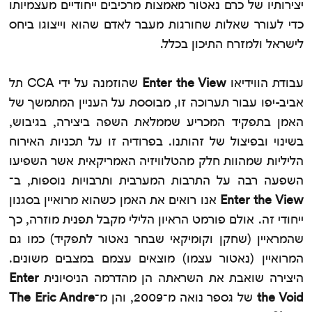
יצירותיו של כרם נאטור מאמצות מרכיבים ייחודיים מעצמיותו
כדי לעורר שאלות שחורגות מעבר לאדם שהוא וייצוגו ביחס
לישראל ולמזרח התיכון בכלל.
עבודת הווידיאו
Enter the View
שהוזמנה על ידי CCA תל
אביב-יפו עבור תערוכה זו, מבוססת על העניין המתמשך של
האמן בתפקיד המכריע שממלאת השפה ביצירה, בגיבוש,
בשינוי ובפיצול של זהותנו. בפרודיה זו על תכניות האירוח
הליליות שמהוות חלק מהטלוויזיה האמריקאית אשר השפיעו
השפעה רבה על התרבות המערבית ותרבויות נוספות, ב־
Enter the View
אנו רואים את האמן כשהוא מרואיין בסגנון
ייחודי זה. אולם פורמט הראיון הלילי מקבל תפנית מוזרה, כך
שהמראיין (שחקן וקומיקאי שבחר נאטור לתפקיד) כמו גם
המרואיין (נאטור עצמו) מוצאים עצמם במצבים משונים.
היצירה שואבת את השראתה הן מהדרמה הניסיונית
Enter
the Void
של גספר נואה מ־2009, והן מ־
The Eric Andre