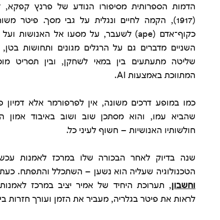
הדמות הספרותית מסיפורו הנודע של פרנץ קפקא, די
(1917), הקמה לחיים ונגלית על גבי מסך. פיטר משו
כקוף־אדם (ape) לשעבר, על מסעו אל האנושות 
השניים מדברים גם על הרגלים מגונים ותחושות בטן, ו
שליטה מתעתעים בין במאי לשחקן, ובין תסריט מו
המתווכת באמצעות AI.
כמו במופע דרכים משונה, אין לפרפורמר אלא דמיון פ
שהביא עמו, והוא מסתכן שוב ושוב באיבוד אמון 
חולשותיו האנושיות – חשוף לעיני כל.
שנה בדיוק לאחר הבכורה שלו במרכז לאמנות עכשו
הטכנולוגיה שעליה הוא נשען – השתכלל והתפתח. כעת 
וחשבון
, תערוכת היחיד של אמיר יציב במרכז לאמנות 
לראות את פיטר בגלריה, מעביר את הזמן ועורך חזרות בי