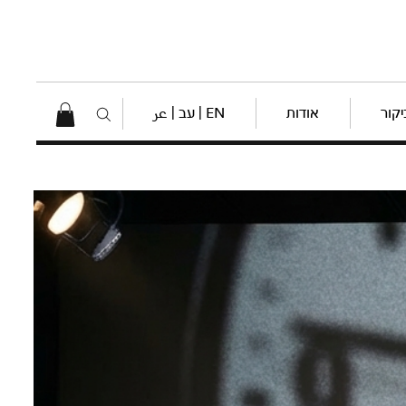
יקור
אודות
EN | עב | عر