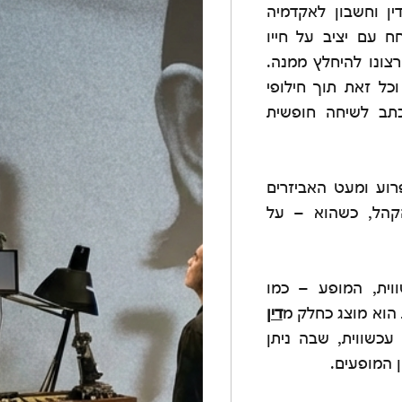
ן וחשבון לאקדמיה
חח עם יציב על חייו
ועל רצונו להיחלץ ממנה.
כל זאת תוך חילופי
כתב לשיחה חופשית
רוע ומעט האביזרים
הקהל, כשהוא – על
וית, המופע – כמו
הוא מוצג כחלק מ
דין
עכשווית, שבה ניתן
ן המופעים.